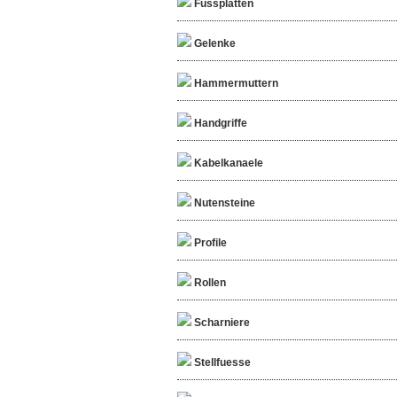
Fussplatten
Gelenke
Hammermuttern
Handgriffe
Kabelkanaele
Nutensteine
Profile
Rollen
Scharniere
Stellfuesse