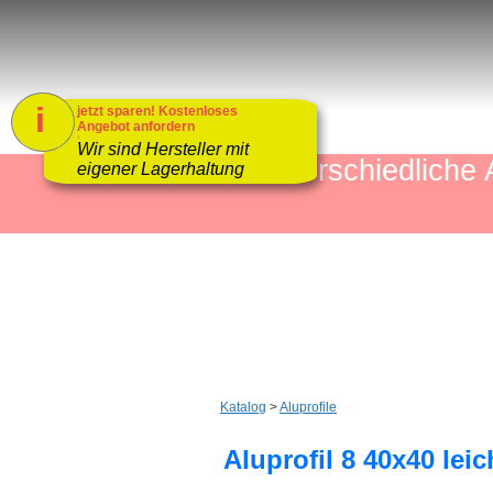
i
jetzt sparen! Kostenloses
Angebot anfordern
1
Wir sind Hersteller mit
mehr als 4000 unterschiedlic
eigener Lagerhaltung
Katalog
>
Aluprofile
Aluprofil 8 40x40 leic