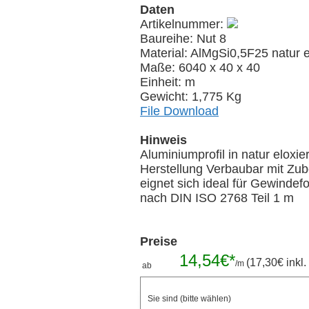
Daten
Artikelnummer:
Baureihe: Nut 8
Material: AlMgSi0,5F25 natur e
Maße: 6040 x 40 x 40
Einheit: m
Gewicht: 1,775 Kg
File Download
Hinweis
Aluminiumprofil in natur eloxi
Herstellung Verbaubar mit Zube
eignet sich ideal für Gewindef
nach DIN ISO 2768 Teil 1 m
Preise
14,54€*
(17,30€ inkl.
/m
ab
günsti
bei Zuschnitten (inkl. Sägeschnitt)
Stückpreis anfragen
Sie sind (bitte wählen)