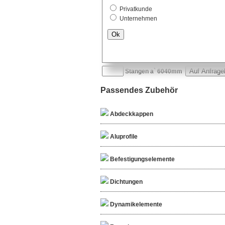
x
mm (Millimeter)
Privatkunde
Unternehmen
Der Zuschnitt ist von 20mm bis max. 6000mm
Ok
bei
günstigen Staffelpre
Stangenware
Stangen a` 6040mm
Passendes Zubehör
Abdeckkappen
Aluprofile
Befestigungselemente
Dichtungen
Dynamikelemente