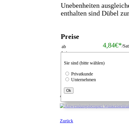
Unebenheiten ausgleich
enthalten sind Dübel z
Preise
4,84€*
/Sa
ab
bei
Mengenrabat
Verpackungseinheiten
Sie sind (bitte wählen)
Satz
Privatkunde
Unternehmen
Ok
Anwendungsbeispiel
Zurück