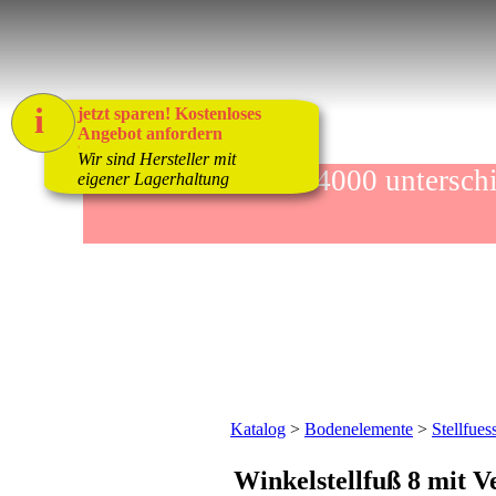
i
jetzt sparen! Kostenloses
Angebot anfordern
1
Wir sind Hersteller mit
mehr als 4000 unters
eigener Lagerhaltung
Katalog
>
Bodenelemente
>
Stellfues
Winkelstellfuß 8 mit V