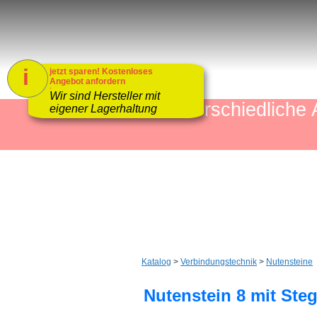
i
jetzt sparen! Kostenloses
Angebot anfordern
1
Wir sind Hersteller mit
mehr als 4000 unterschiedlic
eigener Lagerhaltung
Katalog
>
Verbindungstechnik
>
Nutensteine
Nutenstein 8 mit Ste