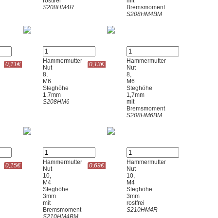
rostfrei
mit
S208HM4R
Bremsmoment
S208HM4BM
Hammermutter
Hammermutter
0,11€
0,13€
Nut
Nut
8,
8,
M6
M6
Steghöhe
Steghöhe
1,7mm
1,7mm
S208HM6
mit
Bremsmoment
S208HM6BM
Hammermutter
Hammermutter
0,15€
0,69€
Nut
Nut
10,
10,
M4
M4
Steghöhe
Steghöhe
3mm
3mm
mit
rostfrei
Bremsmoment
S210HM4R
S210HM4BM