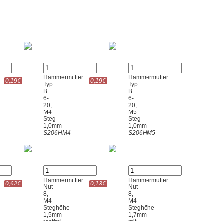
Hammermutter
Hammermutter
0,19€
0,19€
Typ
Typ
B
B
6-
6-
20,
20,
M4
M5
Steg
Steg
1,0mm
1,0mm
S206HM4
S206HM5
Hammermutter
Hammermutter
0,62€
0,13€
Nut
Nut
8,
8,
M4
M4
Steghöhe
Steghöhe
1,5mm
1,7mm