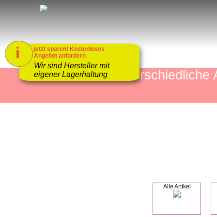
i
jetzt sparen! Kostenloses
Angebot anfordern
1
Wir sind Hersteller mit
mehr als 4000 unterschiedlic
eigener Lagerhaltung
Alle Artikel