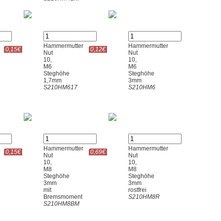
Hammermutter
Hammermutter
0,15€
0,12€
Nut
Nut
10,
10,
M6
M6
Steghöhe
Steghöhe
1,7mm
3mm
S210HM617
S210HM6
Hammermutter
Hammermutter
0,15€
0,69€
Nut
Nut
10,
10,
M8
M8
Steghöhe
Steghöhe
3mm
3mm
mit
rostfrei
Bremsmoment
S210HM8R
S210HM8BM