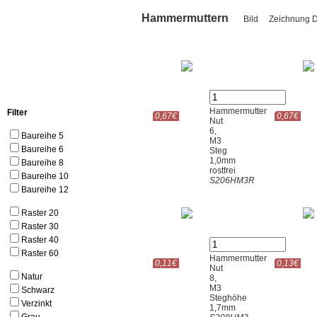
Hammermuttern
Bild
Zeichnung
Hammermutter
Filter
0,67€
0,67€
Nut
6,
Baureihe 5
M3
Baureihe 6
Steg
1,0mm
Baureihe 8
rostfrei
Baureihe 10
S206HM3R
Baureihe 12
Raster 20
Raster 30
Raster 40
Raster 60
Hammermutter
0,11€
0,13€
Nut
Natur
8,
M3
Schwarz
Steghöhe
Verzinkt
1,7mm