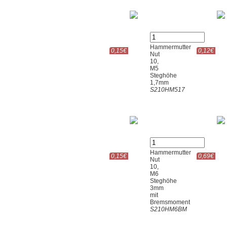
Hammermutter
0,15€
0,12€
Nut
10,
M5
Steghöhe
1,7mm
S210HM517
Hammermutter
0,15€
0,69€
Nut
10,
M6
Steghöhe
3mm
mit
Bremsmoment
S210HM6BM