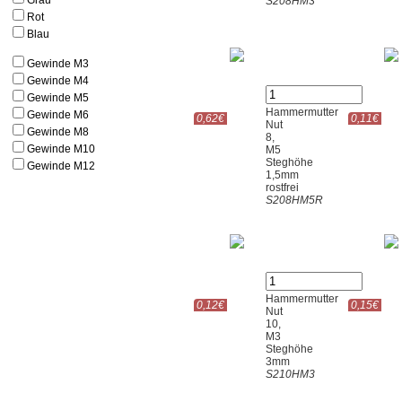
Grau
S208HM3
Rot
Blau
Gewinde M3
Gewinde M4
Gewinde M5
Hammermutter
Gewinde M6
0,62€
0,11€
Nut
Gewinde M8
8,
Gewinde M10
M5
Steghöhe
Gewinde M12
1,5mm
rostfrei
S208HM5R
Hammermutter
0,12€
0,15€
Nut
10,
M3
Steghöhe
3mm
S210HM3