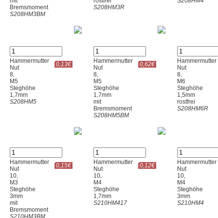
mit
rostfrei
S208HM4
Bremsmoment
S208HM3R
S208HM3BM
Hammermutter
Hammermutter
Hammermutter
0,13€
0,62€
Nut
Nut
Nut
8,
8,
8,
M5
M5
M6
Steghöhe
Steghöhe
Steghöhe
1,7mm
1,7mm
1,5mm
S208HM5
mit
rostfrei
Bremsmoment
S208HM6R
S208HM5BM
Hammermutter
Hammermutter
Hammermutter
0,15€
0,12€
Nut
Nut
Nut
10,
10,
10,
M3
M4
M4
Steghöhe
Steghöhe
Steghöhe
3mm
1,7mm
3mm
mit
S210HM417
S210HM4
Bremsmoment
S210HM3BM