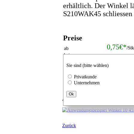
erhältlich. Der Winkel 
S210WAK45 schliessen
Preise
0,75€*
/St
ab
bei
Mengenrabat
Verpackungseinheiten
Sie sind (bitte wählen)
Stk.
Privatkunde
Unternehmen
Ok
Anwendungsbeispiel
Zurück