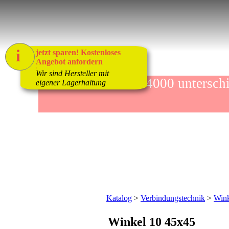
i
jetzt sparen! Kostenloses
Angebot anfordern
1
Wir sind Hersteller mit
mehr als 4000 unters
eigener Lagerhaltung
Katalog
>
Verbindungstechnik
>
Wink
Winkel 10 45x45