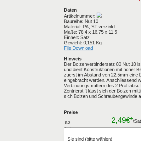
Daten
Artikelnummer:
Baureihe: Nut 10
Material: PA, ST verzinkt
Maße: 78,4 x 16,75 x 11,5
Einheit: Satz
Gewicht: 0,151 Kg
File Download
Hinweis
Der Bolzenverbindersatz 80 Nut 10 ist
und dient Konstruktionen mit hoher 
zuerst im Abstand von 22,5mm eine D
eingebracht werden. Anschliessend wi
Verbindungsmuttern des 2 Profilabsch
Zentrierstift lässt sich der Bolzen mi
sich Bolzen und Schraubengewinde a
Preise
2,49€*
/Sa
ab
bei
Mengenraba
Verpackungseinheiten
Sie sind (bitte wählen)
Satz