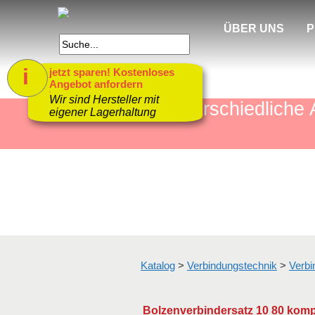
ÜBER UNS
P
i
jetzt sparen! Kostenloses
Angebot anfordern
1
Wir sind Hersteller mit
mehr als 4000 unterschiedlic
eigener Lagerhaltung
Katalog
>
Verbindungstechnik
>
Verbi
Bolzenverbindersatz 10 80 kompl