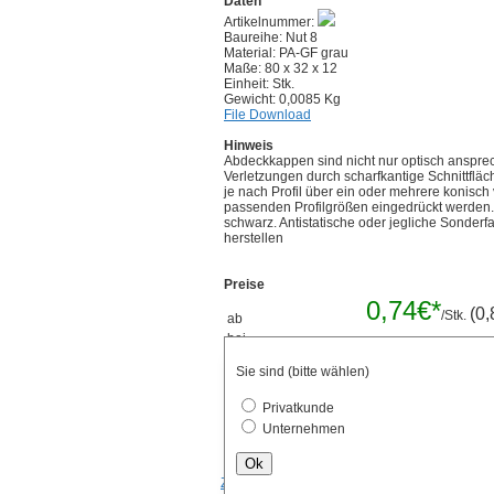
Daten
Artikelnummer:
Baureihe: Nut 8
Material: PA-GF grau
Maße: 80 x 32 x 12
Einheit: Stk.
Gewicht: 0,0085 Kg
File Download
Hinweis
Abdeckkappen sind nicht nur optisch anspre
Verletzungen durch scharfkantige Schnittflä
je nach Profil über ein oder mehrere konisc
passenden Profilgrößen eingedrückt werden
schwarz. Antistatische oder jegliche Sonder
herstellen
Preise
0,74€*
(0,
/Stk.
ab
bei
Mengenrabatt 
Verpackungseinheiten
Sie sind (bitte wählen)
Stk.
Privatkunde
Unternehmen
Ok
Zurück