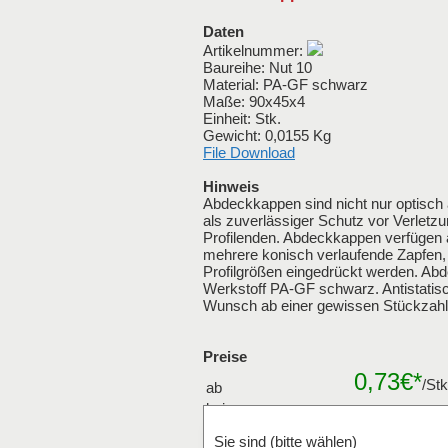
Daten
Artikelnummer:
Baureihe: Nut 10
Material: PA-GF schwarz
Maße: 90x45x4
Einheit: Stk.
Gewicht: 0,0155 Kg
File Download
Hinweis
Abdeckkappen sind nicht nur optisch
als zuverlässiger Schutz vor Verletz
Profilenden. Abdeckkappen verfügen au
mehrere konisch verlaufende Zapfen,
Profilgrößen eingedrückt werden. Ab
Werkstoff PA-GF schwarz. Antistatisc
Wunsch ab einer gewissen Stückzahl 
Preise
0,73€*
/St
ab
bei
Mengenraba
Verpackungseinheiten
Sie sind (bitte wählen)
Stk.