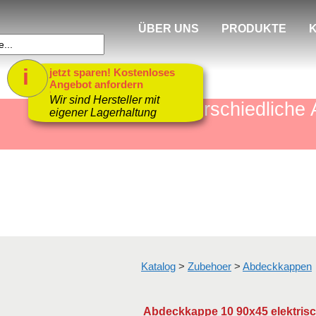
ÜBER UNS
PRODUKTE
i
jetzt sparen! Kostenloses
Angebot anfordern
1
Wir sind Hersteller mit
mehr als 4000 unterschiedlic
eigener Lagerhaltung
Katalog
>
Zubehoer
>
Abdeckkappen
Abdeckkappe 10 90x45 elektrisch