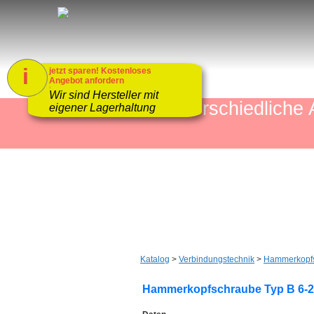
i
jetzt sparen! Kostenloses
Angebot anfordern
1
Wir sind Hersteller mit
mehr als 4000 unterschiedlic
eigener Lagerhaltung
Katalog
>
Verbindungstechnik
>
Hammerkopf
Hammerkopfschraube Typ B 6-