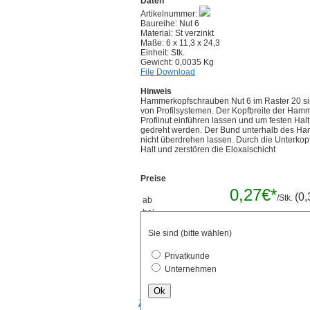
Daten
Artikelnummer:
Baureihe: Nut 6
Material: St verzinkt
Maße: 6 x 11,3 x 24,3
Einheit: Stk.
Gewicht: 0,0035 Kg
File Download
Hinweis
Hammerkopfschrauben Nut 6 im Raster 20 si
von Profilsystemen. Der Kopfbreite der Hamme
Profilnut einführen lassen und um festen Ha
gedreht werden. Der Bund unterhalb des Ha
nicht überdrehen lassen. Durch die Unterk
Halt und zerstören die Eloxalschicht
Preise
0,27€*
(0,
/Stk.
ab
bei
Mengenrabatt 
Verpackungseinheiten
Sie sind (bitte wählen)
Stk.
Privatkunde
Unternehmen
Ok
Zurück