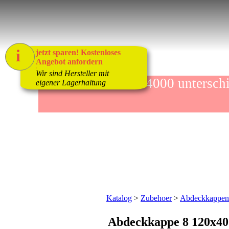
i
jetzt sparen! Kostenloses
Angebot anfordern
1
Wir sind Hersteller mit
mehr als 4000 unters
eigener Lagerhaltung
Katalog
>
Zubehoer
>
Abdeckkappen
Abdeckkappe 8 120x40