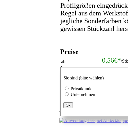
Profilgrößen eingedrück
Regel aus dem Werkstof
jegliche Sonderfarben k
gewissen Stückzahl hers
Preise
0,56€*
/St
ab
bei
Mengenrabat
Verpackungseinheiten
Sie sind (bitte wählen)
Stk.
Privatkunde
Unternehmen
Ok
Anwendungsbeispiel