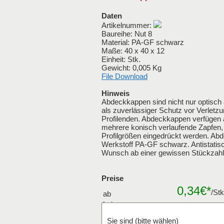
Daten
Artikelnummer:
Baureihe: Nut 8
Material: PA-GF schwarz
Maße: 40 x 40 x 12
Einheit: Stk.
Gewicht: 0,005 Kg
File Download
Hinweis
Abdeckkappen sind nicht nur optisch
als zuverlässiger Schutz vor Verletz
Profilenden. Abdeckkappen verfügen au
mehrere konisch verlaufende Zapfen,
Profilgrößen eingedrückt werden. Ab
Werkstoff PA-GF schwarz. Antistatisc
Wunsch ab einer gewissen Stückzahl 
Preise
0,34€*
/St
ab
bei
Mengenraba
Verpackungseinheiten
Sie sind (bitte wählen)
Stk.