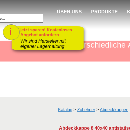
ÜBER UNS
PRODUKTE
i
jetzt sparen! Kostenloses
Angebot anfordern
1
Wir sind Hersteller mit
mehr als 4000 unterschiedlic
eigener Lagerhaltung
Katalog
>
Zubehoer
>
Abdeckkappen
Abdeckkappe 8 40x40 antistatis