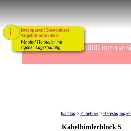
i
jetzt sparen! Kostenloses
Angebot anfordern
1
Wir sind Hersteller mit
mehr als 4000 unters
eigener Lagerhaltung
Katalog
>
Zubehoer
>
Befestigungse
Kabelbinderblock 5