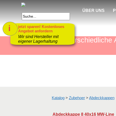
ÜBER UNS
P
i
jetzt sparen! Kostenloses
Angebot anfordern
1
Wir sind Hersteller mit
mehr als 4000 unterschiedlic
eigener Lagerhaltung
Katalog
>
Zubehoer
>
Abdeckkappen
Abdeckkappe 8 40x16 MW-Line