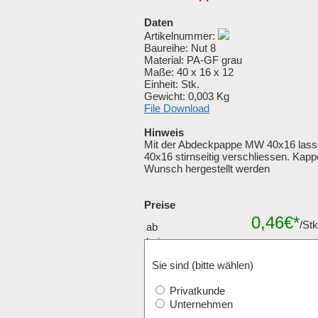
Daten
Artikelnummer:
Baureihe: Nut 8
Material: PA-GF grau
Maße: 40 x 16 x 12
Einheit: Stk.
Gewicht: 0,003 Kg
File Download
Hinweis
Mit der Abdeckpappe MW 40x16 lassen
40x16 stirnseitig verschliessen. Kap
Wunsch hergestellt werden
Preise
0,46€*
/St
ab
bei
Mengenraba
Verpackungseinheiten
Sie sind (bitte wählen)
Stk.
Privatkunde
Unternehmen