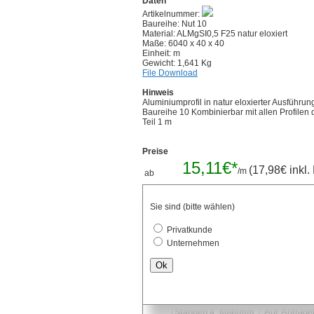
Daten
Artikelnummer:
Baureihe: Nut 10
Material: ALMgSI0,5 F25 natur eloxiert
Maße: 6040 x 40 x 40
Einheit: m
Gewicht: 1,641 Kg
File Download
Hinweis
Aluminiumprofil in natur eloxierter Ausführu
Baureihe 10 Kombinierbar mit allen Profilen
Teil 1 m
Preise
15,11€*
(17,98€ inkl.
/m
ab
günsti
bei Zuschnitten (inkl. Sägeschnitt)
Stückpreis anfragen
Sie sind (bitte wählen)
x
mm (Millimeter)
Privatkunde
Unternehmen
Der Zuschnitt ist von 20mm bis max. 6000mm
Ok
bei
günstigen Staffelpre
Stangenware
Stangen a` 6040mm