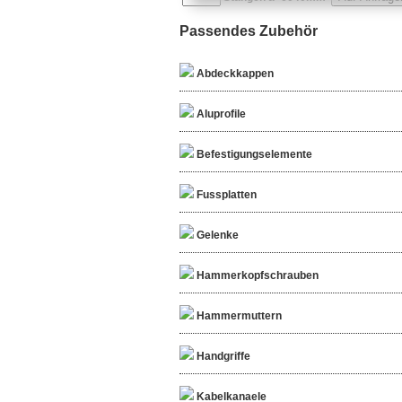
Passendes Zubehör
Abdeckkappen
Aluprofile
Befestigungselemente
Fussplatten
Gelenke
Hammerkopfschrauben
Hammermuttern
Handgriffe
Kabelkanaele