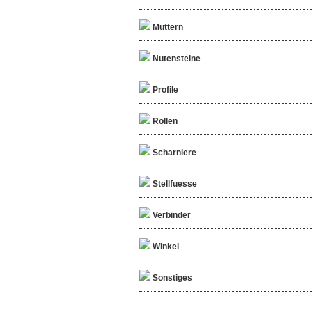
Muttern
Nutensteine
Profile
Rollen
Scharniere
Stellfuesse
Verbinder
Winkel
Sonstiges