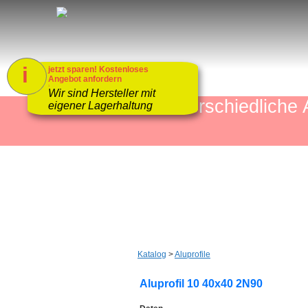
i
jetzt sparen! Kostenloses
Angebot anfordern
1
Wir sind Hersteller mit
mehr als 4000 unterschiedlic
eigener Lagerhaltung
Katalog
>
Aluprofile
Aluprofil 10 40x40 2N90