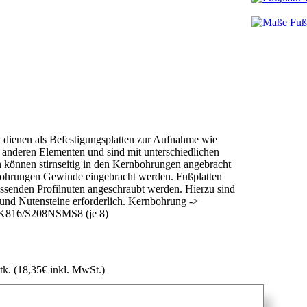
 dienen als Befestigungsplatten zur Aufnahme wie
d anderen Elementen und sind mit unterschiedlichen
n können stirnseitig in den Kernbohrungen angebracht
ohrungen Gewinde eingebracht werden. Fußplatten
assenden Profilnuten angeschraubt werden. Hierzu sind
und Nutensteine erforderlich. Kernbohrung ->
IK816/S208NSMS8 (je 8)
Stk.
(18,35€ inkl. MwSt.)
t anfragen