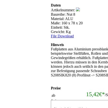
Daten
Artikelnummer:
Baureihe: Nut 8
Material: ALU
Maße: 160 x 78 x 20
Einheit: Stk.
Gewicht: Kg
File Download
Hinweis
Fußplatten aus Aluminium pressblank
beispielsweise Stellfüßen, Rollen un
Gewindegrößen erhältlich. Fußplatte
werden. Hierzu müssen in den Kernb
können jedoch auch seitlich in den p
zur Befestigung passende Schrauben 
S208SIK820 (8) Profilnut -> S208S
Preise
15,42€*
/
ab
bei
Mengenrabat
Verpackungseinheiten