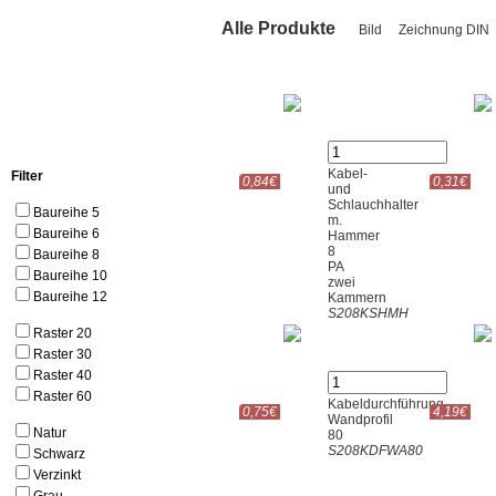
Alle Produkte
Bild
Zeichnung D
Kabel-
Filter
0,84€
0,31€
und
Schlauchhalter
Baureihe 5
m.
Baureihe 6
Hammer
8
Baureihe 8
PA
Baureihe 10
zwei
Baureihe 12
Kammern
S208KSHMH
Raster 20
Raster 30
Raster 40
Raster 60
Kabeldurchführung
0,75€
4,19€
Wandprofil
Natur
80
S208KDFWA80
Schwarz
Verzinkt