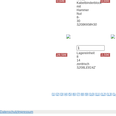
0,64€
0,66€
Kabelbinderblock
mit
Hammer
Nut
8-
30
S208KKMH30
Lagereinheit
28,58€
1,59€
8
14
zentrisch
S208LE814Z
[1]
[2]
[3]
[4]
[5]
[6]
[7]
[8]
[9]
[10]
[11]
[12]
[13]
[1
Datenschutz
Impressum