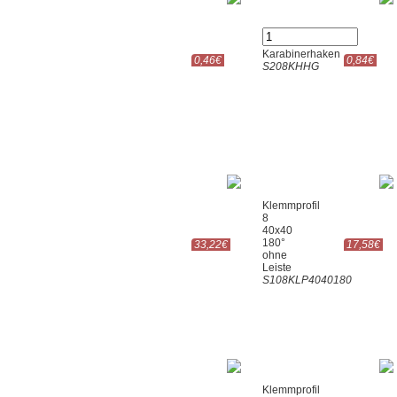
Karabinerhaken
0,46€
0,84€
S208KHHG
Klemmprofil
8
40x40
180°
33,22€
17,58€
ohne
Leiste
S108KLP4040180
Klemmprofil