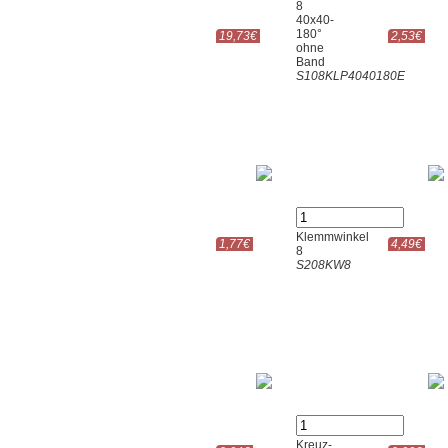
8
40x40-
180°
19,73€
2,53€
ohne
Band
S108KLP4040180E
Klemmwinkel
1,77€
4,49€
8
S208KW8
Kreuz-