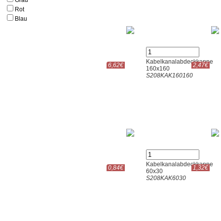
Grau
Rot
Blau
Kabelkanalabdeckkappe
6,62€
2,47€
160x160
S208KAK160160
Kabelkanalabdeckkappe
0,84€
1,32€
60x30
S208KAK6030