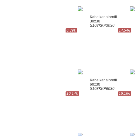
Kabelkanalprofil
30x30
S108KKP3030
6,39€
14,54€
Kabelkanalprofil
60x30
S108KKP6030
10,14€
16,16€